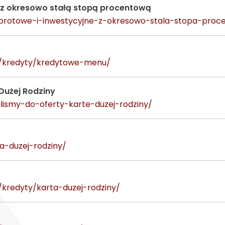
 z okresowo stałą stopą procentową
-obrotowe-i-inwestycyjne-z-okresowo-stala-stopa-proc
ie/kredyty/kredytowe-menu/
Dużej Rodziny
ilismy-do-oferty-karte-duzej-rodziny/
ta-duzej-rodziny/
e/kredyty/karta-duzej-rodziny/