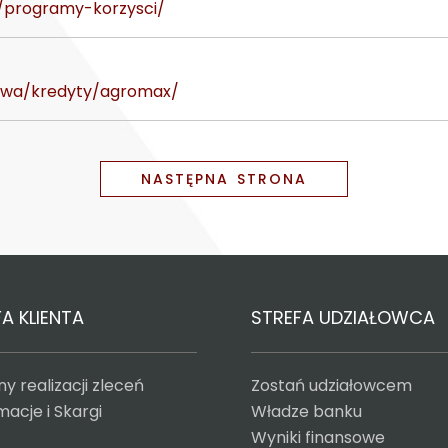
e/programy-korzysci/
ictwa/kredyty/agromax/
NASTĘPNA STRONA
A KLIENTA
STREFA UDZIAŁOWCA
y realizacji zleceń
Zostań udziałowcem
acje i Skargi
Władze banku
Wyniki finansowe