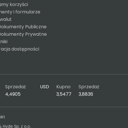
amy korzyści
enty i formularze
 walut
Dokumenty Publiczne
Dokumenty Prywatne
niki
racja dostępności
Sprzedaż
USD
Kupno
Sprzedaż
4,4905
3,5477
3,8836
akt
& Hyde Sp. z o.o.