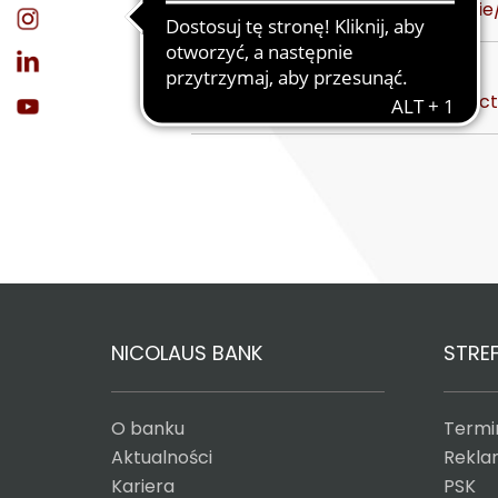
https://nicolausbank.pl/dla-ciebi
Agromax
https://nicolausbank.pl/dla-roln
NICOLAUS BANK
STREF
O banku
Termin
Aktualności
Reklam
Kariera
PSK