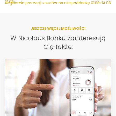
12.08
Regulamin promocji voucher na niespodziankę 01.08-14.08
JESZCZE WIĘCEJ MOŻLIWOŚCI
W Nicolaus Banku zainteresują
Cię także: