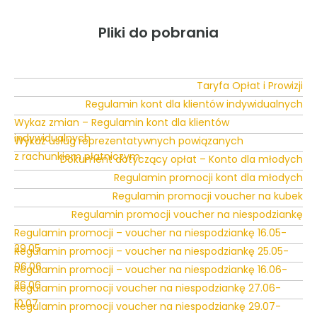
Pliki do pobrania
Taryfa Opłat i Prowizji
Regulamin kont dla klientów indywidualnych
Wykaz zmian – Regulamin kont dla klientów
indywidualnych
Wykaz usług reprezentatywnych powiązanych
z rachunkiem płatniczym
Dokument dotyczący opłat – Konto dla młodych
Regulamin promocji kont dla młodych
Regulamin promocji voucher na kubek
Regulamin promocji voucher na niespodziankę
Regulamin promocji – voucher na niespodziankę 16.05-
29.05
Regulamin promocji – voucher na niespodziankę 25.05-
06.06
Regulamin promocji – voucher na niespodziankę 16.06-
26.06
Regulamin promocji voucher na niespodziankę 27.06-
10.07
Regulamin promocji voucher na niespodziankę 29.07-