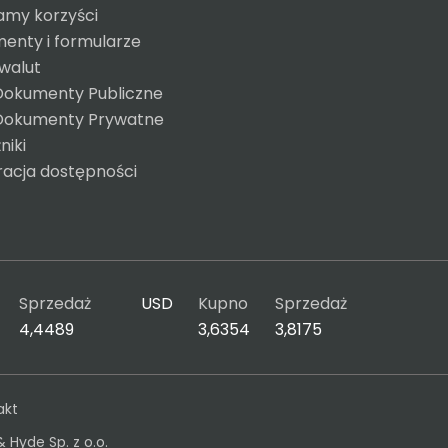
amy korzyści
enty i formularze
 walut
Dokumenty Publiczne
Dokumenty Prywatne
niki
racja dostępności
Sprzedaż
USD
Kupno
Sprzedaż
4,4489
3,6354
3,8175
akt
& Hyde Sp. z o.o.