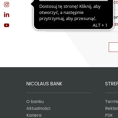
https://nicolausbank.pl/dla-roln
Rolniku, czas zadbać o swoje plo
https://nicolausbank.pl/rolniku-
NICOLAUS BANK
STREF
O banku
Termin
Aktualności
Reklam
Kariera
PSK