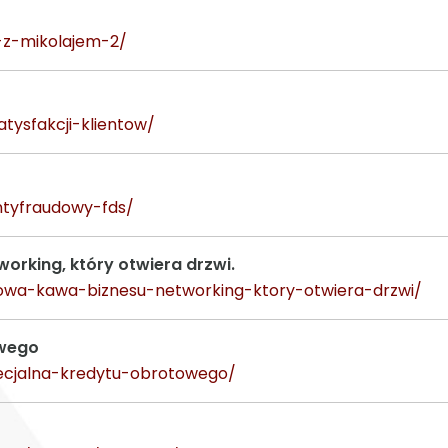
e-z-mikolajem-2/
atysfakcji-klientow/
ntyfraudowy-fds/
orking, który otwiera drzwi.
iowa-kawa-biznesu-networking-ktory-otwiera-drzwi/
owego
pecjalna-kredytu-obrotowego/