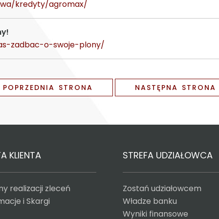
ictwa/kredyty/agromax/
ny!
czas-zadbac-o-swoje-plony/
POPRZEDNIA STRONA
NASTĘPNA STRONA
A KLIENTA
STREFA UDZIAŁOWCA
y realizacji zleceń
Zostań udziałowcem
acje i Skargi
Władze banku
Wyniki finansowe