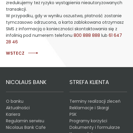
zredukujemy też ryzyko wystąpienia nieautoryzowanych
transakcji.
W przypadku, gdy w wyniku oszustwa, płatność zostanie
tymczasowo odrzucona, a karta zablokowana otrzymasz
SMS z informacją o konieczności skontaktowania się z
infolinią pod numerem telefonu
800 888 888
lub
61 647
28 46
WSTECZ
NICOLAUS BANK
STREFA KLIENTA
O banku
Terminy realizacji zleceń
Aktualności
Reklamacje i Skargi
Kariera
PSK
Regulamin serwisu
Programy korzyści
Nicolaus Bank Cafe
Dokumenty i formularze