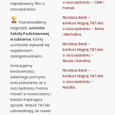
o oszczędzaniu – Olek i
najciekawszy film o
Franek
oszczędzaniu!
Nicolaus Bank –
Postanowiliśmy
konkurs Nagraj TikToka
nagrodzić
uczniów
o oszczędzaniu – Anna
Szkoły Podstawowej
i Michalina
w Łubiance
, której
Nicolaus Bank –
uczniowie wykazali się
konkurs Nagraj TikToka
wyjątkowym
o oszczędzaniu –
zaangażowaniem.
Nicola i Karolina
Gratulujemy
Nicolaus Bank –
kreatywności,
konkurs Nagraj TikToka
świetnego pomysłu
o oszczędzaniu –
oraz pokazania, że o
Natalia
oszczędzaniu można
mówić w nowoczesny i
bardzo inspirujący
sposób. Wasze TikToki
udowadniają, że nawet