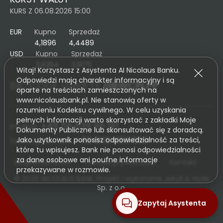
KURS Z 06.08.2026 15:00
EUR
Kupno
Sprzedaż
4,1896
4,4489
USD
Kupno
Sprzedaż
3,6354
3,8175
BIC CODE (SWIFT):
GBWCPLPP
+48 56 639 95 00
Infolinia:
+48 800 888 888
Zastrzeganie kart:
Bezpieczeństwo
Polityka prywatności
Kontakt
© 2026 NICOLAUS BANK. Projekt i wykonanie
Jekyll & Hyde
Sp. z o.o.