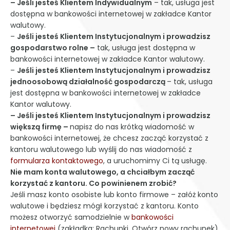
– Jeśli jesteś Klientem Indywidualnym
– tak, usługa jest
dostępna w bankowości internetowej w zakładce Kantor
walutowy.
–
Jeśli jesteś Klientem Instytucjonalnym i prowadzisz
gospodarstwo rolne –
tak, usługa jest dostępna w
bankowości internetowej w zakładce Kantor walutowy.
–
Jeśli jesteś Klientem Instytucjonalnym i prowadzisz
jednoosobową działalność gospodarczą
– tak, usługa
jest dostępna w bankowości internetowej w zakładce
Kantor walutowy.
– Jeśli jesteś Klientem Instytucjonalnym i prowadzisz
większą firmę –
napisz do nas krótką wiadomość w
bankowości internetowej, że chcesz zacząć korzystać z
kantoru walutowego lub wyślij do nas wiadomość z
formularza kontaktowego
, a uruchomimy Ci tą usługę.
Nie mam konta walutowego, a chciałbym zacząć
korzystać z kantoru. Co powinienem zrobić?
Jeśli masz konto osobiste lub konto firmowe – załóż konto
walutowe i będziesz mógł korzystać z kantoru. Konto
możesz otworzyć samodzielnie w
bankowości
internetowej
(zakładka: Rachunki, Otwórz nowy rachunek).