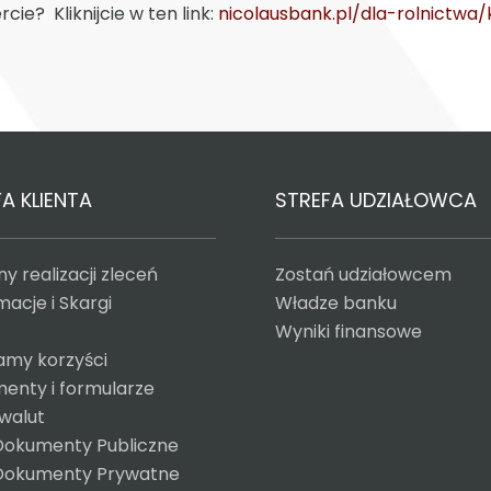
cie? Kliknijcie w ten link:
nicolausbank.pl/dla-rolnictwa
A KLIENTA
STREFA UDZIAŁOWCA
y realizacji zleceń
Zostań udziałowcem
acje i Skargi
Władze banku
Wyniki finansowe
amy korzyści
enty i formularze
 walut
Dokumenty Publiczne
Dokumenty Prywatne