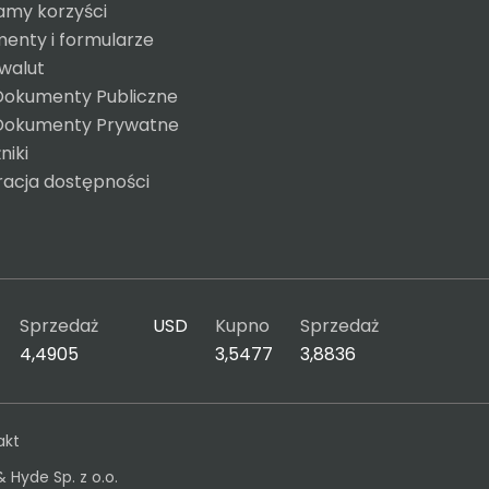
amy korzyści
enty i formularze
 walut
Dokumenty Publiczne
Dokumenty Prywatne
niki
racja dostępności
Sprzedaż
USD
Kupno
Sprzedaż
4,4905
3,5477
3,8836
akt
& Hyde Sp. z o.o.