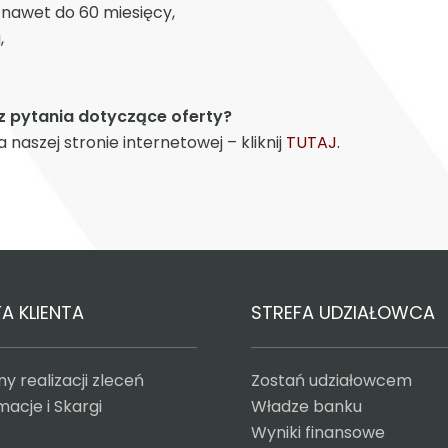
nawet do 60 miesięcy,
,
z pytania dotyczące oferty?
 naszej stronie internetowej – kliknij
TUTAJ.
A KLIENTA
STREFA UDZIAŁOWCA
y realizacji zleceń
Zostań udziałowcem
acje i Skargi
Władze banku
Wyniki finansowe