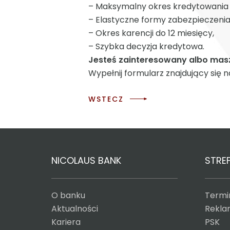
– Maksymalny okres kredytowania 
– Elastyczne formy zabezpieczenia
– Okres karencji do 12 miesięcy,
– Szybka decyzja kredytowa.
Jesteś zainteresowany albo mas
Wypełnij formularz znajdujący się na
WSTECZ
NICOLAUS BANK
STREF
O banku
Termin
Aktualności
Reklam
Kariera
PSK