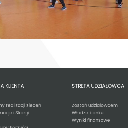
A KLIENTA
STREFA UDZIAŁOWCA
y realizacji zleceń
Zostań udziałowcem
acje i Skargi
Władze banku
Wyniki finansowe
amy korzyści