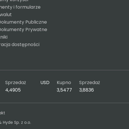
enty i formularze
 walut
Dokumenty Publiczne
Dokumenty Prywatne
niki
racja dostępności
Sprzedaż
USD
Kupno
Sprzedaż
4,4905
3,5477
3,8836
akt
& Hyde Sp. z o.o.