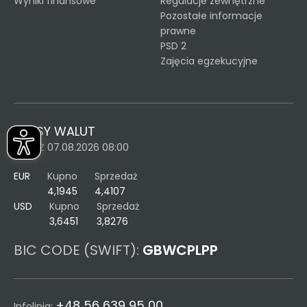
Wyniki finansowe
Regulacje zewnętrzne
Pozostałe informacje
prawne
PSD 2
Zajęcia egzekucyjne
KURSY WALUT
KURS Z 07.08.2026 08:00
EUR
Kupno
Sprzedaż
4,1945
4,4107
USD
Kupno
Sprzedaż
3,6451
3,8276
BIC CODE (SWIFT):
GBWCPLPP
+48 56 639 95 00
Infolinia: