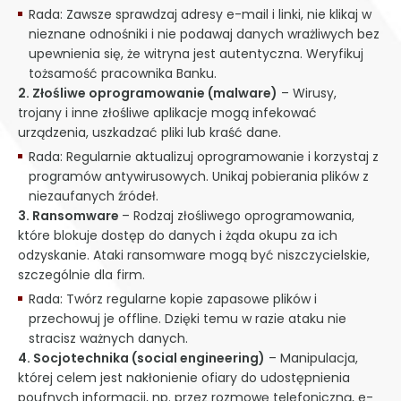
Rada: Zawsze sprawdzaj adresy e-mail i linki, nie klikaj w
nieznane odnośniki i nie podawaj danych wrażliwych bez
upewnienia się, że witryna jest autentyczna. Weryfikuj
tożsamość pracownika Banku.
2. Złośliwe oprogramowanie (malware)
– Wirusy,
trojany i inne złośliwe aplikacje mogą infekować
urządzenia, uszkadzać pliki lub kraść dane.
Rada: Regularnie aktualizuj oprogramowanie i korzystaj z
programów antywirusowych. Unikaj pobierania plików z
niezaufanych źródeł.
3. Ransomware
– Rodzaj złośliwego oprogramowania,
które blokuje dostęp do danych i żąda okupu za ich
odzyskanie. Ataki ransomware mogą być niszczycielskie,
szczególnie dla firm.
Rada: Twórz regularne kopie zapasowe plików i
przechowuj je offline. Dzięki temu w razie ataku nie
stracisz ważnych danych.
4. Socjotechnika (social engineering)
– Manipulacja,
której celem jest nakłonienie ofiary do udostępnienia
poufnych informacji, np. przez rozmowę telefoniczną, e-