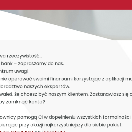
wa rzeczywistość…
j bank – zapraszamy do nas.
ntrum uwagi.
ie operować swoimi finansami korzystając z aplikacji mo
doradztwo naszych ekspertów.
owałeś, że chcesz być naszym klientem. Zastanawiasz się c
 aby zamknąć konto?
cownicy pomogą Ci w dopełnieniu wszystkich formalności 
bierając przy okazji najkorzystniejszy dla siebie pakiet.