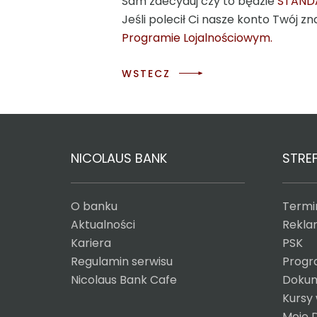
Sam zdecyduj czy to będzie
STAND
Jeśli polecił Ci nasze konto Twój
Programie Lojalnościowym.
WSTECZ
NICOLAUS BANK
STREF
O banku
Termin
Aktualności
Reklam
Kariera
PSK
Regulamin serwisu
Progr
Nicolaus Bank Cafe
Dokum
Kursy
Moje 