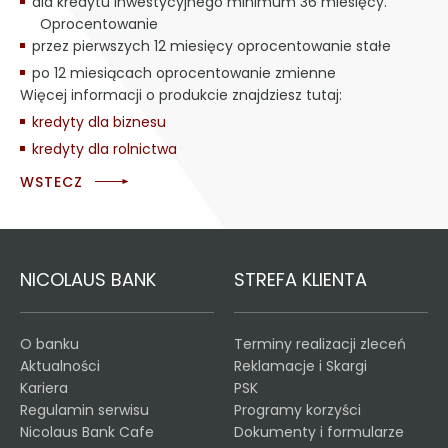
dla kredytu inwestycyjnego minimum 36 miesięcy.
Oprocentowanie
przez pierwszych 12 miesięcy oprocentowanie stałe
po 12 miesiącach oprocentowanie zmienne
Więcej informacji o produkcie znajdziesz tutaj:
kredyty dla biznesu
kredyty dla rolnictwa
WSTECZ
NICOLAUS BANK
STREFA KLIENTA
O banku
Terminy realizacji zleceń
Aktualności
Reklamacje i Skargi
Kariera
PSK
Regulamin serwisu
Programy korzyści
Nicolaus Bank Cafe
Dokumenty i formularze