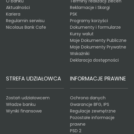
O banku
Terminy realizacji zleceń
Aktualności
Reklamacje i Skargi
Kariera
PSK
Regulamin serwisu
Programy korzyści
Nicolaus Bank Cafe
Dokumenty i formularze
Kursy walut
Moje Dokumenty Publiczne
Moje Dokumenty Prywatne
Wskaźniki
Deklaracja dostępności
STREFA UDZIAŁOWCA
INFORMACJE PRAWNE
Zostań udziałowcem
Ochrona danych
Władze banku
Gwarancje BFG, IPS
Wyniki finansowe
Regulacje zewnętrzne
Pozostałe informacje
prawne
PSD 2