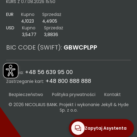
KURS Z 07.08.2026 15:50
EUR
Kupno
Sprzedaż
4,1023
4,4905
USD
Kupno
Sprzedaż
3,5477
3,8836
BIC CODE (SWIFT):
GBWCPLPP
+48 56 639 95 00
Infolinia:
+48 800 888 888
Zastrzeganie kart:
Bezpieczeństwo
Polityka prywatności
Kontakt
© 2026 NICOLAUS BANK. Projekt i wykonanie
Jekyll & Hyde
Sp. z o.o.