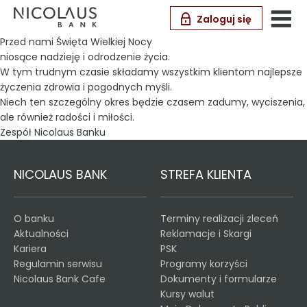
Zaloguj się
Przed nami Święta Wielkiej Nocy
niosące nadzieję i odrodzenie życia.
W tym trudnym czasie składamy wszystkim klientom najlepsze
życzenia zdrowia i pogodnych myśli.
Niech ten szczególny okres będzie czasem zadumy, wyciszenia,
ale również radości i miłości.
Zespół Nicolaus Banku
NICOLAUS BANK
STREFA KLIENTA
O banku
Terminy realizacji zleceń
Aktualności
Reklamacje i Skargi
Kariera
PSK
Regulamin serwisu
Programy korzyści
Nicolaus Bank Cafe
Dokumenty i formularze
Kursy walut