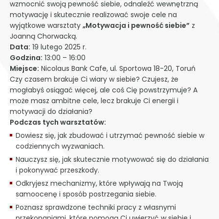
wzmocnić swoją pewność siebie, odnaleźć wewnętrzną
motywację i skutecznie realizować swoje cele na
wyjątkowe warsztaty
„Motywacja i pewność siebie”
z
Joanną Chorwacką.
Data:
19 lutego 2025 r.
Godzina:
13:00 – 16:00
Miejsce:
Nicolaus Bank Cafe, ul. Sportowa 18-20, Toruń
Czy czasem brakuje Ci wiary w siebie? Czujesz, że
mogłabyś osiągać więcej, ale coś Cię powstrzymuje? A
może masz ambitne cele, lecz brakuje Ci energii i
motywacji do działania?
Podczas tych warsztatów:
Dowiesz się, jak zbudować i utrzymać pewność siebie w
codziennych wyzwaniach.
Nauczysz się, jak skutecznie motywować się do działania
i pokonywać przeszkody.
Odkryjesz mechanizmy, które wpływają na Twoją
samoocenę i sposób postrzegania siebie.
Poznasz sprawdzone techniki pracy z własnymi
przekonaniami, które pomogą Ci uwierzyć w siebie i