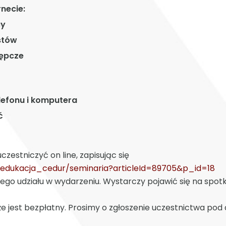
necie:
cy
stów
tępcze
elefonu i komputera
ć
estniczyć on line, zapisując się
u/edukacja_cedur/seminaria?articleId=89705&p_id=18
nego udziału w wydarzeniu. Wystarczy pojawić się na spotk
że jest bezpłatny. Prosimy o zgłoszenie uczestnictwa po