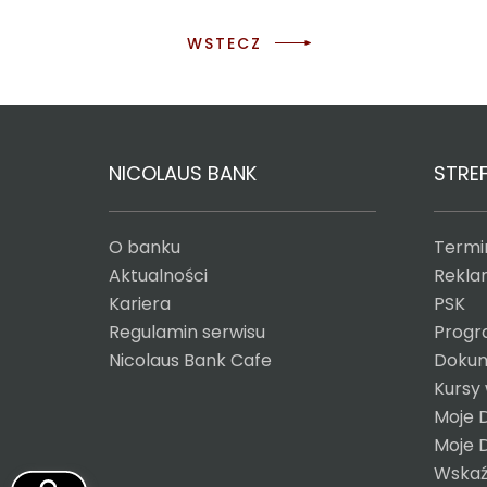
WSTECZ
NICOLAUS BANK
STREF
O banku
Termin
Aktualności
Reklam
Kariera
PSK
Regulamin serwisu
Progr
Nicolaus Bank Cafe
Dokum
Kursy
Moje 
Moje 
Wskaź