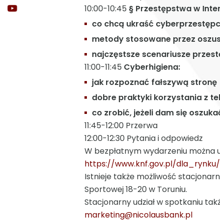
10:00-10:45
§ Przestępstwa w Inter
co chcą ukraść cyberprzestęp
metody stosowane przez oszu
najczęstsze scenariusze przes
11:00-11:45
Cyberhigiena:
jak rozpoznać fałszywą stronę
dobre praktyki korzystania z t
co zrobić, jeżeli dam się oszuka
11:45-12:00 Przerwa
12:00-12:30 Pytania i odpowiedz
W bezpłatnym wydarzeniu można ucz
https://www.knf.gov.pl/dla_rynk
Istnieje także możliwość stacjonar
Sportowej 18-20 w Toruniu.
Stacjonarny udział w spotkaniu tak
marketing@nicolausbank.pl