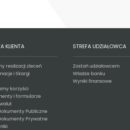
A KLIENTA
STREFA UDZIAŁOWCA
y realizacji zleceń
Zostań udziałowcem
acje i Skargi
Władze banku
Wyniki finansowe
amy korzyści
enty i formularze
 walut
Dokumenty Publiczne
Dokumenty Prywatne
niki