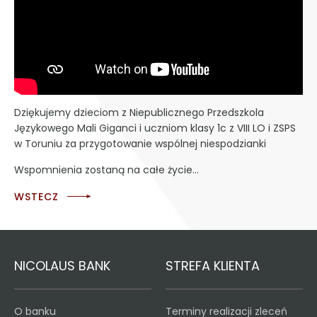
Dziękujemy dzieciom z Niepublicznego Przedszkola
Językowego Mali Giganci i uczniom klasy 1c z VIII LO i ZSPS
w Toruniu za przygotowanie wspólnej niespodzianki
Wspomnienia zostaną na całe życie…
WSTECZ
NICOLAUS BANK
STREFA KLIENTA
O banku
Terminy realizacji zleceń