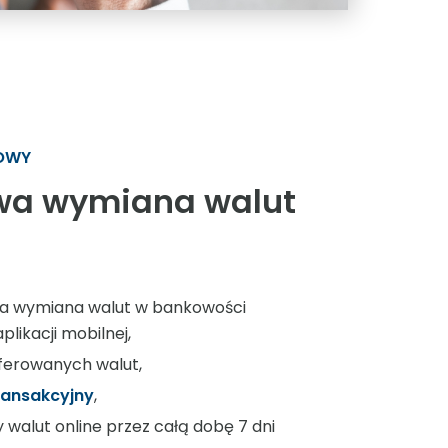
OWY
wa wymiana walut
na wymiana walut w bankowości
plikacji mobilnej,
oferowanych walut,
ransakcyjny
,
walut online przez całą dobę 7 dni