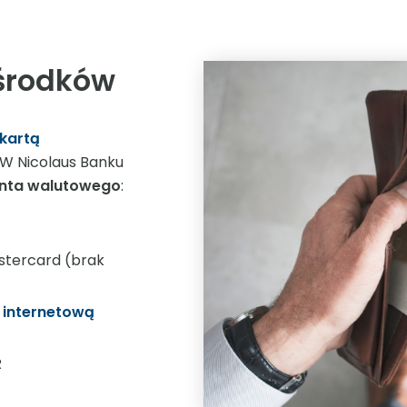
środków
kartą
 W Nicolaus Banku
nta walutowego
:
stercard (brak
internetową
R