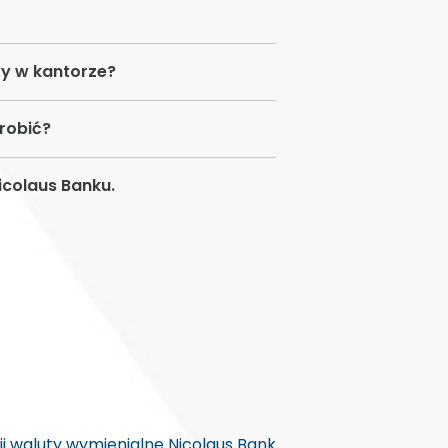
ty w kantorze?
robić?
icolaus Banku.
zji waluty wymienialne Nicolaus Bank