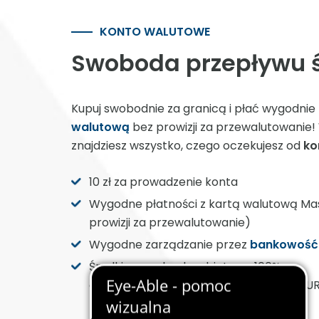
KONTO WALUTOWE
Swoboda przepływu 
Kupuj swobodnie za granicą i płać wygodnie
walutową
bez prowizji za przewalutowanie!
znajdziesz wszystko, czego oczekujesz od
ko
10 zł za prowadzenie konta
Wygodne płatności z kartą walutową Ma
prowizji za przewalutowanie)
Wygodne zarządzanie przez
bankowość 
Środki na rachunku objęte są 100%
gwarancją
BFG
do wysokości 100 000 EU