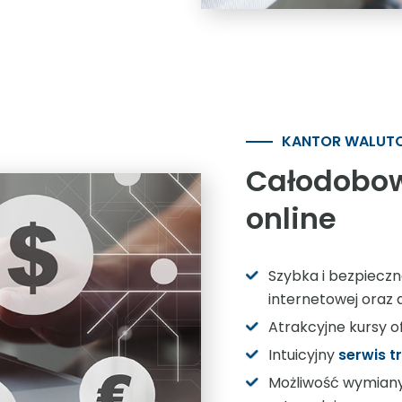
KANTOR WALUT
Całodobo
online
Szybka i bezpiecz
internetowej oraz a
Atrakcyjne kursy 
Intuicyjny
serwis t
Możliwość wymiany 